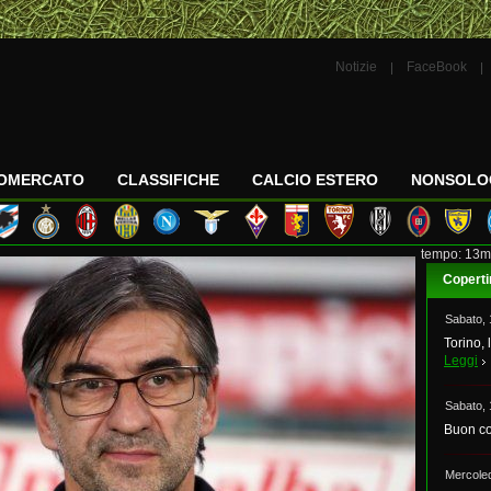
Notizie
FaceBook
IOMERCATO
CLASSIFICHE
CALCIO ESTERO
NONSOLO
tempo: 13m
Coperti
Sabato,
Torino, 
Leggi
Sabato,
Buon co
Mercole