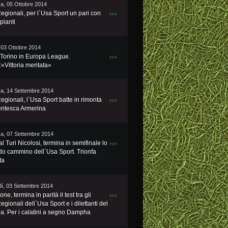
a, 05 Ottobre 2014
Regionali, per l`Usa Sport un pari con
mpianti
 03 Ottobre 2014
l Torino in Europa League.
«Vittoria meritata»
a, 14 Settembre 2014
Regionali, l`Usa Sport batte in rimonta
entesca Armerina
a, 07 Settembre 2014
 Turi Nicolosi, termina in semifinale lo
do cammino dell`Usa Sport. Trionfa
ta
ì, 03 Settembre 2014
one, termina in parità il test tra gli
Regionali dell`Usa Sport e i dilettanti del
la. Per i calatini a segno Dampha