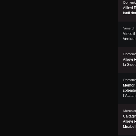
Domenic
Allievi 
tanti ri
Venerdì,
Vince i
Ventura:
Domenic
Allievi 
la Stud
Domenic
Memorial
splendi
l`Atalan
Mercoled
Caltagir
Allievi 
Mirabel