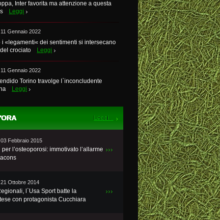
ppa, Inter favorita ma attenzione a questa
s
Leggi
 11 Gennaio 2022
i «legamenti« dei sentimenti si intersecano
 del crociato
Leggi
 11 Gennaio 2022
endido Torino travolge l`inconcludente
ina
Leggi
'ORA
 03 Febbraio 2015
 per l’osteoporosi: immotivato l’allarme
dacons
 21 Ottobre 2014
Regionali, l`Usa Sport batte la
tese con protagonista Cucchiara