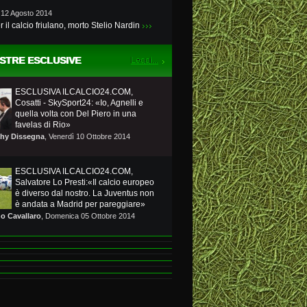
 12 Agosto 2014
r il calcio friulano, morto Stelio Nardin
STRE ESCLUSIVE
ESCLUSIVA ILCALCIO24.COM,
Cosatti - SkySport24: «Io, Agnelli e
quella volta con Del Piero in una
favelas di Rio»
hy Dissegna
, Venerdì 10 Ottobre 2014
ESCLUSIVA ILCALCIO24.COM,
Salvatore Lo Presti:«Il calcio europeo
è diverso dal nostro. La Juventus non
è andata a Madrid per pareggiare»
no Cavallaro
, Domenica 05 Ottobre 2014