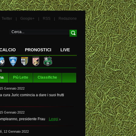
Twitter
Google+
RSS
Redazione
CALCIO
PRONOSTICI
LIVE
s
na
Più Lette
Classifiche
 15 Gennaio 2022
la cura Juric comincia a dare i suoi frutti
 15 Gennaio 2022
mpleanno, presidente Frau
Leggi
dì, 12 Gennaio 2022