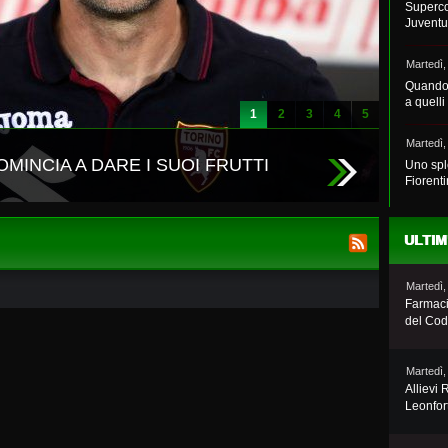
Superco
Juventu
Martedì,
Quando 
a quelli
1
2
3
4
5
Martedì,
OMINCIA A DARE I SUOI FRUTTI
Uno spl
Fiorent
ULTIM
Martedì,
Farmaci
del Co
Martedì,
Allievi 
Leonfor