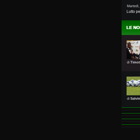
Martedì,
Lutto pe
LE NO
di
Timot
di
Salvi