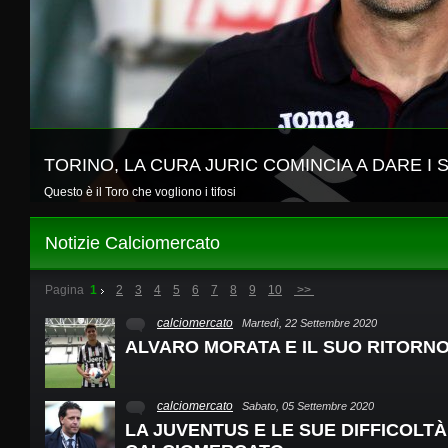
TORINO, LA CURA JURIC COMINCIA A DARE I 
Questo è il Toro che vogliono i tifosi
Notizie Calciomercato
Pagina
1
2
3
4
5
6
7
8
9
10
>>
calciomercato
Martedì, 22 Settembre 2020
ALVARO MORATA E IL SUO RITORN
calciomercato
Sabato, 05 Settembre 2020
LA JUVENTUS E LE SUE DIFFICOLTÀ