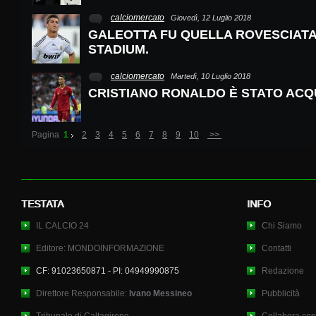
calciomercato
Giovedì, 12 Luglio 2018
GALEOTTA FU QUELLA ROVESCIATA
STADIUM.
calciomercato
Martedì, 10 Luglio 2018
CRISTIANO RONALDO È STATO ACQ
Pagina
1
2
3
4
5
6
7
8
9
10
>>
TESTATA
INFO
IL CALCIO 24
Chi Siamo
Editore: MONDOINFORMAZIONE
Contatti
CF: 91023650871 - PI: 04949990875
Redazione
Direttore Responsabile:
Ivano Messineo
Pubblicità