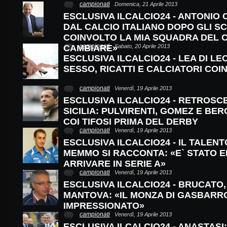
campionati
Domenica, 21 Aprile 2013
ESCLUSIVA ILCALCIO24 - ANTONIO
DAL CALCIO ITALIANO DOPO GLI S
COINVOLTO LA MIA SQUADRA DEL 
campionati
CAMBIARE»
Sabato, 20 Aprile 2013
ESCLUSIVA ILCALCIO24 - LEA DI LE
SESSO, RICATTI E CALCIATORI COI
campionati
Venerdì, 19 Aprile 2013
ESCLUSIVA ILCALCIO24 - RETROSC
SICILIA: PULVIRENTI, GOMEZ E BE
COI TIFOSI PRIMA DEL DERBY
campionati
Venerdì, 19 Aprile 2013
ESCLUSIVA ILCALCIO24 - IL TALENT
MEMMO SI RACCONTA: «E` STATO 
ARRIVARE IN SERIE A»
campionati
Venerdì, 19 Aprile 2013
ESCLUSIVA ILCALCIO24 - BRUCATO,
MANTOVA: «IL MONZA DI GASBARRO
IMPRESSIONATO»
campionati
Venerdì, 19 Aprile 2013
ESCLUSIVA ILCALCIO24 - ANASTASI