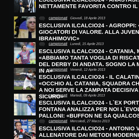
NETTAMENTE FAVORITA CONTRO IL
campionati
Giovedì, 18 Aprile 2013
ESCLUSIVA ILCALCIO24 - AGROPPI:
GIOCATORI DI VALORE. ALLA JUV
IBRAHIMOVIC»
campionati
Lunedì, 15 Aprile 2013
ESCLUSIVA ILCALCIO24 - CATANIA,
«ABBIAMO TANTA VOGLIA DI RISCA
DEL DERBY DI ANDATA. SOGNO LA 
campionati
IN A»
Venerdì, 12 Aprile 2013
ESCLUSIVA ILCALCIO24 - IL CALATI
«OCCHIO AL CATANIA, SQUADRA CH
A NOI SERVE LA ZAMPATA DECISIVA
campionati
SICURO»
Martedì, 09 Aprile 2013
ESCLUSIVA ILCALCIO24 - L`EX POR
FONTANA ANALIZZA PER NOI L`EVO
PALLONI: «BUFFON NE SA QUALCO
campionati
Mercoledì, 27 Marzo 2013
ESCLUSIVA ILCALCIO24 - ANTONIO 
ALLENATORE DAI METODI MODERNI 