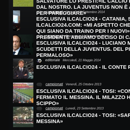
SALVATORE LO PRESTI:«IL CALCIO
DAL NOSTRO. LA JUVENTUS NON È
campionati
PER PAREGGIARE»
Martedì, 16 Settembre 2014
ESCLUSIVA ILCALCIO24 - CATANIA,
ILCALCIO24.COM: «MI ASPETTO CHE
QUI SIANO DA TRAINO PER I NUOVI
campionati
PRESIDENTE ABBIAMO DECISO DI 
Domenica, 14 Settembre 2014
ESCLUSIVA ILCALCIO24 - LUCIANO 
SCUDETTI DELLA JUVENTUS. DEL 
PERMALOSO»
editoriale
Mercoledì, 21 Maggio 2014
ESCLUSIVA ILCALCIO24 - IL CONTE
campionati
Venerdì, 25 Ottobre 2013
ESCLUSIVA ILCALCIO24 - TOSI: «C
FERMATO IL MESSINA. IL MILAZZO 
SCIPPO»
campionati
Lunedì, 23 Settembre 2013
ESCLUSIVA ILCALCIO24 - TOSI: «S
MESSINA»