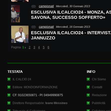
campionati
Mercoledì, 30 Gennaio 2013
ESCLUSIVA ILCALCIO24 - MONZA, A
SAVONA, SUCCESSO SOFFERTO»
campionati
Mercoledì, 16 Gennaio 2013
ESCLUSIVA ILCALCIO24 - INTERVIS
JANNUZZO
Pagina
1
2
3
4
5
6
TESTATA
INFO
IL CALCIO 24
Chi Siamo
Editore: MONDOINFORMAZIONE
Contatti
CF: 91023650871 - PI: 04949990875
Redazione
Direttore Responsabile:
Ivano Messineo
Pubblicità