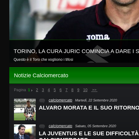
TORINO, LA CURA JURIC COMINCIA A DARE I 
Questo è il Toro che vogliono i tifosi
Notizie Calciomercato
Pagina
1
2
3
4
5
6
7
8
9
10
>>
calciomercato
Martedì, 22 Settembre 2020
ALVARO MORATA E IL SUO RITORN
calciomercato
Sabato, 05 Settembre 2020
LA JUVENTUS E LE SUE DIFFICOLTÀ