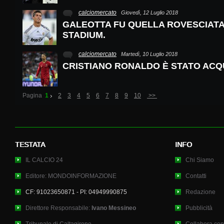
calciomercato
Giovedì, 12 Luglio 2018
GALEOTTA FU QUELLA ROVESCIATA
STADIUM.
calciomercato
Martedì, 10 Luglio 2018
CRISTIANO RONALDO È STATO ACQ
Pagina
1
2
3
4
5
6
7
8
9
10
>>
TESTATA
INFO
IL CALCIO 24
Chi Siamo
Editore: MONDOINFORMAZIONE
Contatti
CF: 91023650871 - PI: 04949990875
Redazione
Direttore Responsabile:
Ivano Messineo
Pubblicità