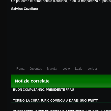
Un po’ come le prime nebbie d’autunno, in cui la trasparenza si può 
Salvino Cavallaro
Roma
Juventus
Marotta
Lotito
Lazio
serie a
Notizie correlate
BUON COMPLEANNO, PRESIDENTE FRAU
TORINO, LA CURA JURIC COMINCIA A DARE I SUOI FRUTTI