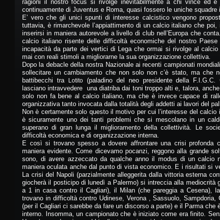
ragioni il nostro focus si rivolge inevitabilmente a chi vince ed è 
continuamente di Juventus e Roma, quasi fossero le uniche squadre is
E’ vero che gli unici spunti di interesse calcistico vengono propos
tuttavia, è rimarchevole l’appiattimento di un calcio italiano che poi, 
inserirsi in maniera autorevole a livello di club nell’Europa che cont
calcio italiano risente delle difficoltà economiche del nostro Paese
incapacità da parte dei vertici di Lega che ormai si rivolge al calci
mai con reali stimoli a migliorarne la sua organizzazione collettiva.
Dopo la debacle della nostra Nazionale ai recenti campionati mondiali i
sollecitare un cambiamento che non solo non c’è stato, ma che non
battibecchi tra
(paladino del neo presidente della F.I.G.C.
Lotito
lasciano intravvedere una diatriba dai toni troppo alti e, talora, anch
solo non fa bene al calcio italiano, ma che è invece capace di rall
organizzativa tanto invocata dalla totalità degli addetti ai lavori del pa
Non è certamente solo questo il motivo per cui l’interesse del calci
è sicuramente uno dei tanti problemi che si mescolano in un calder
superano di gran lunga il miglioramento della collettività. Le soc
difficoltà economica e di organizzazione interna.
E così si trovano spesso a dovere affrontare una crisi profonda c
maniera evidente. Come dicevamo pocanzi, reggono alla grande so
sono, di avere azzeccato da qualche anno il modus di un calcio n
maniera oculata anche dal punto di vista economico. E i risultati si 
La crisi del Napoli (parzialmente alleggerita dalla vittoria esterna co
giocherà il posticipo di lunedì a Palermo) si intreccia alla mediocrità
a 1 in casa contro il Cagliari), il Milan (che pareggia a Cesena), la
trovano in difficoltà contro Udinese, Verona , Sassuolo, Sampdoria
(per il Cagliari ci sarebbe da fare un discorso a parte) e il Parma che 
interno. Insomma, un campionato che è iniziato come era finito. Sen